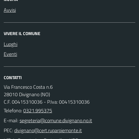
Avvisi
VIVERE IL COMUNE
Luoghi
Eventi
CONTATTI
Via Francesco Costa n.6
28010 Divignano (NO)
C.F. 00415310036 - P.Iva: 00415310036
Telefono:
0321.995375
E-mail:
PEC: