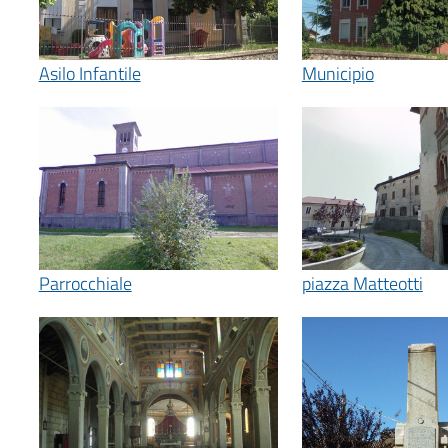
Asilo Infantile
Municipio
Parrocchiale
piazza Matteotti