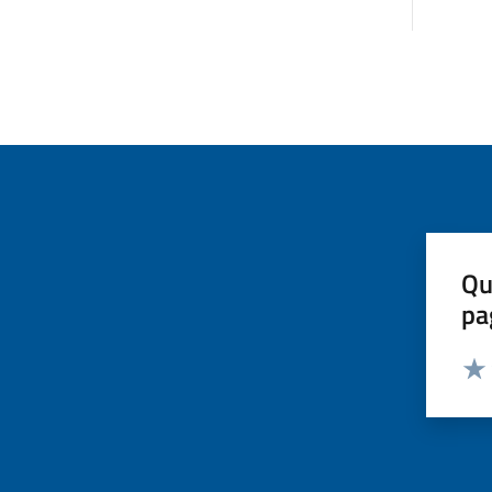
Qu
pa
Valut
Valu