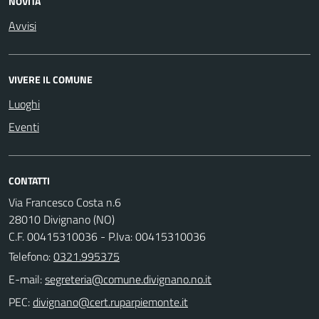
NOVITÀ
Avvisi
VIVERE IL COMUNE
Luoghi
Eventi
CONTATTI
Via Francesco Costa n.6
28010 Divignano (NO)
C.F. 00415310036 - P.Iva: 00415310036
Telefono:
0321.995375
E-mail:
PEC: