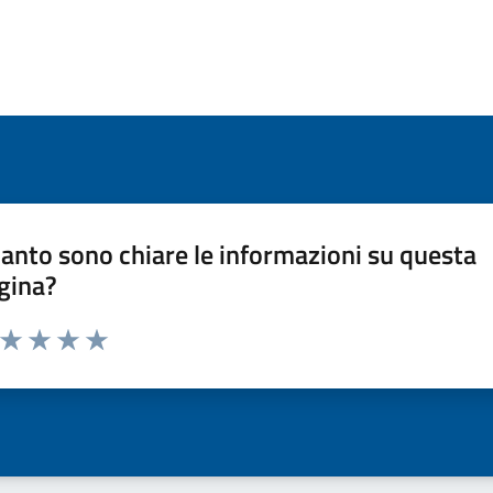
anto sono chiare le informazioni su questa
gina?
a da 1 a 5 stelle la pagina
ta 1 stelle su 5
Valuta 2 stelle su 5
Valuta 3 stelle su 5
Valuta 4 stelle su 5
Valuta 5 stelle su 5