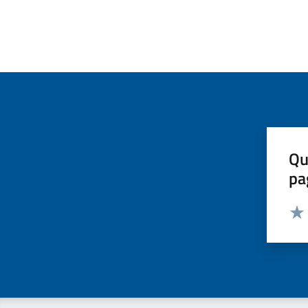
Qu
pa
Valut
Valu