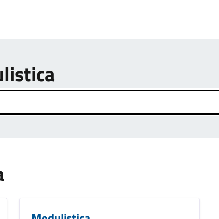
listica
a
Modulistica