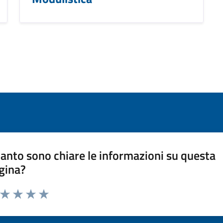
anto sono chiare le informazioni su questa
gina?
a da 1 a 5 stelle la pagina
ta 1 stelle su 5
Valuta 2 stelle su 5
Valuta 3 stelle su 5
Valuta 4 stelle su 5
Valuta 5 stelle su 5