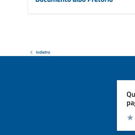
Indietro
Qu
pa
Valut
Valu