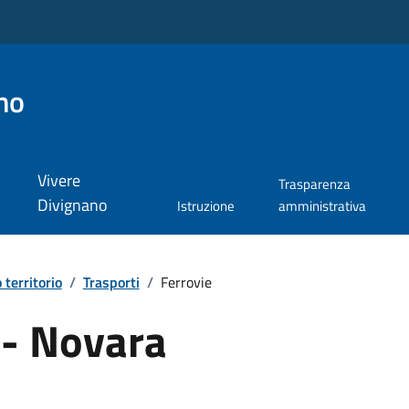
no
Vivere
Trasparenza
Divignano
Istruzione
amministrativa
o territorio
/
Trasporti
/
Ferrovie
 - Novara