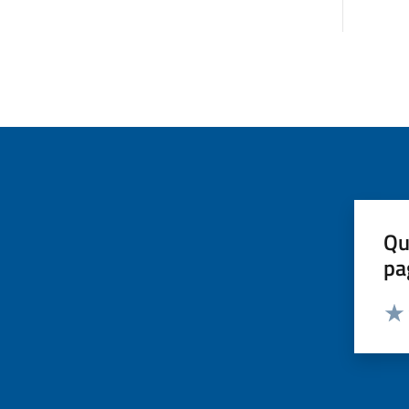
Qu
pa
Valut
Valu