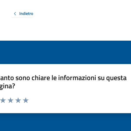
Indietro
anto sono chiare le informazioni su questa
gina?
a da 1 a 5 stelle la pagina
ta 1 stelle su 5
Valuta 2 stelle su 5
Valuta 3 stelle su 5
Valuta 4 stelle su 5
Valuta 5 stelle su 5