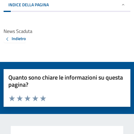
INDICE DELLA PAGINA
News Scaduta
Indietro
Quanto sono chiare le informazioni su questa
pagina?
Valuta da 1 a 5 stelle la pagina
Valuta 1 stelle su 5
Valuta 2 stelle su 5
Valuta 3 stelle su 5
Valuta 4 stelle su 5
Valuta 5 stelle su 5